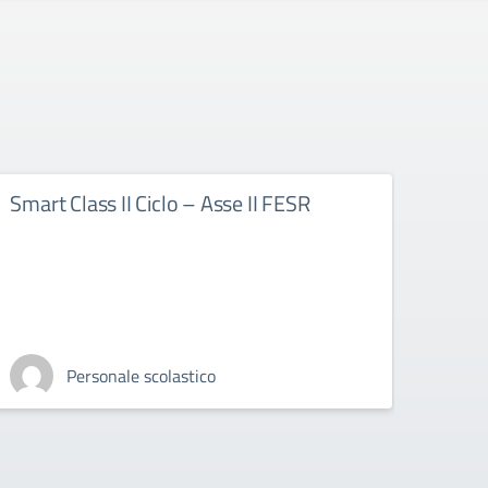
Smart Class II Ciclo – Asse II FESR
PON 
Personale scolastico