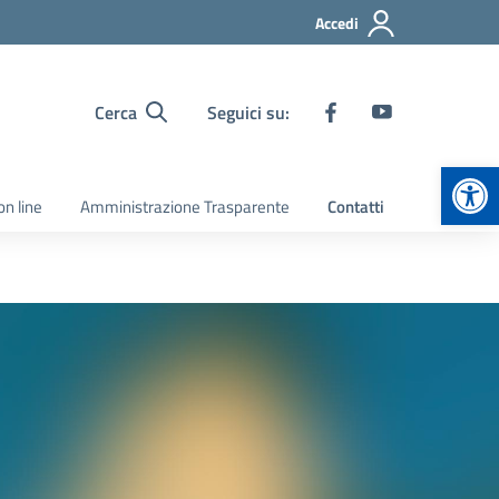
Accedi
Cerca
Seguici su:
Apr
on line
Amministrazione Trasparente
Contatti