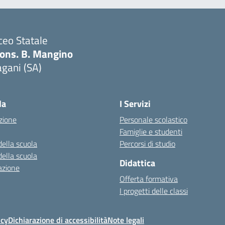
ceo Statale
ons. B. Mangino
gani (SA)
Visita la pagina iniziale della scuola
la
I Servizi
zione
Personale scolastico
Famiglie e studenti
della scuola
Percorsi di studio
della scuola
Didattica
azione
Offerta formativa
I progetti delle classi
icy
Dichiarazione di accessibilità
Note legali