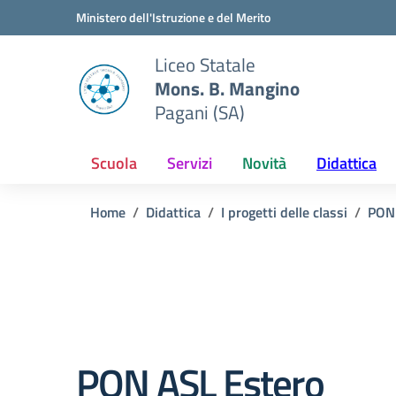
Vai ai contenuti
Vai al menu di navigazione
Vai al footer
Ministero dell'Istruzione e del Merito
Liceo Statale
Mons. B. Mangino
Pagani (SA)
Scuola
Servizi
Novità
Didattica
Home
Didattica
I progetti delle classi
PON
PON ASL Estero