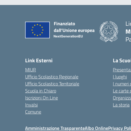
Li
M
Pa
— 
Link Esterni
La Scuo
MIUR
Presenta
Ufficio Scolastico Regionale
I luoghi
Ufficio Scolastico Territoriale
I numeri 
Scuola in Chiaro
Le carte 
Iscrizioni On Line
Organizz
Invalsi
La storia
Comune
Amministrazione Trasparente
Albo Online
Privacy Pol