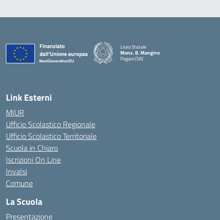
Liceo Statale
Mons. B. Mangino
Pagani (SA)
— Visita la pagina iniziale della scuola
Link Esterni
MIUR
Ufficio Scolastico Regionale
Ufficio Scolastico Territoriale
Scuola in Chiaro
Iscrizioni On Line
Invalsi
Comune
La Scuola
Presentazione