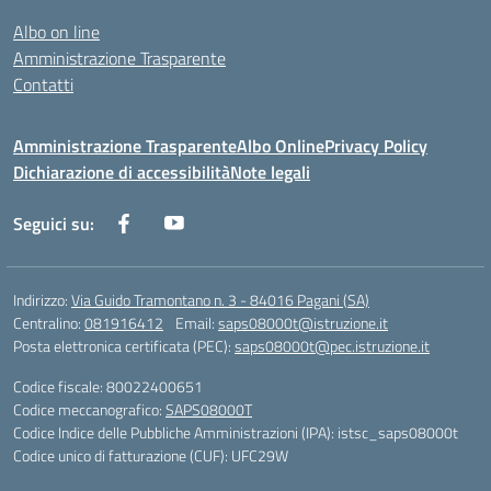
Albo on line
Amministrazione Trasparente
Contatti
Amministrazione Trasparente
Albo Online
Privacy Policy
Dichiarazione di accessibilità
Note legali
Seguici su:
Indirizzo:
Via Guido Tramontano n. 3 - 84016 Pagani (SA)
Centralino:
081916412
Email:
saps08000t@istruzione.it
Posta elettronica certificata (PEC):
saps08000t@pec.istruzione.it
Codice fiscale: 80022400651
Codice meccanografico:
SAPS08000T
Codice Indice delle Pubbliche Amministrazioni (IPA): istsc_saps08000t
Codice unico di fatturazione (CUF): UFC29W