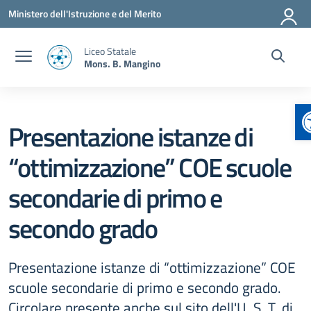
Vai ai contenuti
Vai al menu di navigazione
Vai al footer
Ministero dell'Istruzione e del Merito
Liceo Statale
Mons. B. Mangino
A
Presentazione istanze di
“ottimizzazione” COE scuole
secondarie di primo e
secondo grado
Presentazione istanze di “ottimizzazione” COE
scuole secondarie di primo e secondo grado.
Circolare presente anche sul sito dell'U. S. T. di