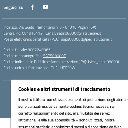
Seguici su:
Indirizzo:
Via Guido Tramontano n. 3 - 84016 Pagani (SA)
Centralino:
081916412
Email:
saps08000t@istruzione.it
Posta elettronica certificata (PEC):
saps08000t@pec.istruzione.it
Codice fiscale: 80022400651
Codice meccanografico:
SAPS08000T
Codice Indice delle Pubbliche Amministrazioni (IPA): istsc_saps08000t
Codice unico di fatturazione (CUF): UFC29W
Cookies e altri strumenti di tracciamento
Hosting & Powered by 3D Solution S.r.l.
Concept & Design by Designers Italia
Il nostro Istituto non utilizza strumenti di profilazione degli utenti 
sono utilizzati esclusivamente cookies tecnici necessari al
corretto funzionamento del sito, alla fruibilità dei servizi
istituzionali e alla sua accessibilità – sono utilizzati, inoltre,
strumenti statistici anonimizzati messi a disposizione da Web