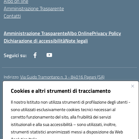
Albo on line
Amministrazione Trasparente
Contatti
Amministrazione Trasparente
Albo Online
Privacy Policy
Dichiarazione di accessibilità
Note legali
Seguici su:
Indirizzo:
Via Guido Tramontano n. 3 - 84016 Pagani (SA)
Centralino:
081916412
Email:
saps08000t@istruzione.it
Posta elettronica certificata (PEC):
Cookies e altri strumenti di tracciamento
saps08000t@pec.istruzione.it
Codice fiscale: 80022400651
Il nostro Istituto non utilizza strumenti di profilazione degli utenti -
Codice meccanografico:
SAPS08000T
sono utilizzati esclusivamente cookies tecnici necessari al
Codice Indice delle Pubbliche Amministrazioni (IPA): istsc_saps08000t
corretto funzionamento del sito, alla fruibilità dei servizi
Codice unico di fatturazione (CUF): UFC29W
istituzionali e alla sua accessibilità – sono utilizzati, inoltre,
strumenti statistici anonimizzati messi a disposizione da Web