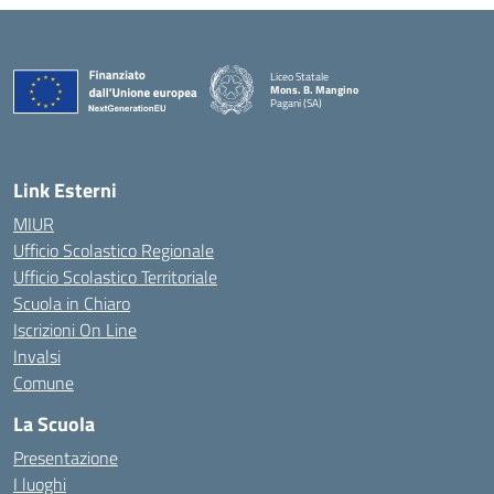
Liceo Statale
Mons. B. Mangino
Pagani (SA)
— Visita la pagina iniziale della scuola
Link Esterni
MIUR
Ufficio Scolastico Regionale
Ufficio Scolastico Territoriale
Scuola in Chiaro
Iscrizioni On Line
Invalsi
Comune
La Scuola
Presentazione
I luoghi