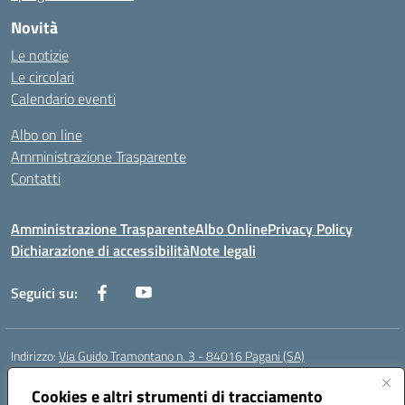
Novità
Le notizie
Le circolari
Calendario eventi
Albo on line
Amministrazione Trasparente
Contatti
Amministrazione Trasparente
Albo Online
Privacy Policy
Dichiarazione di accessibilità
Note legali
Seguici su:
Indirizzo:
Via Guido Tramontano n. 3 - 84016 Pagani (SA)
Centralino:
081916412
Email:
saps08000t@istruzione.it
Posta elettronica certificata (PEC):
Cookies e altri strumenti di tracciamento
saps08000t@pec.istruzione.it