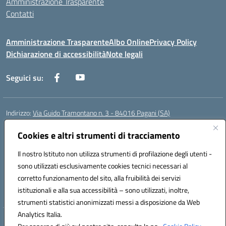
Amministrazione Trasparente
Contatti
Amministrazione Trasparente
Albo Online
Privacy Policy
Dichiarazione di accessibilità
Note legali
Seguici su:
Indirizzo:
Via Guido Tramontano n. 3 - 84016 Pagani (SA)
Centralino:
081916412
Email:
saps08000t@istruzione.it
Posta elettronica certificata (PEC):
Cookies e altri strumenti di tracciamento
saps08000t@pec.istruzione.it
Codice fiscale: 80022400651
Il nostro Istituto non utilizza strumenti di profilazione degli utenti -
Codice meccanografico:
SAPS08000T
sono utilizzati esclusivamente cookies tecnici necessari al
Codice Indice delle Pubbliche Amministrazioni (IPA): istsc_saps08000t
corretto funzionamento del sito, alla fruibilità dei servizi
Codice unico di fatturazione (CUF): UFC29W
istituzionali e alla sua accessibilità – sono utilizzati, inoltre,
strumenti statistici anonimizzati messi a disposizione da Web
Analytics Italia.
Hosting & Powered by 3D Solution S.r.l.