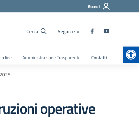
Accedi
Cerca
Seguici su:
Apr
on line
Amministrazione Trasparente
Contatti
/2025
ruzioni operative