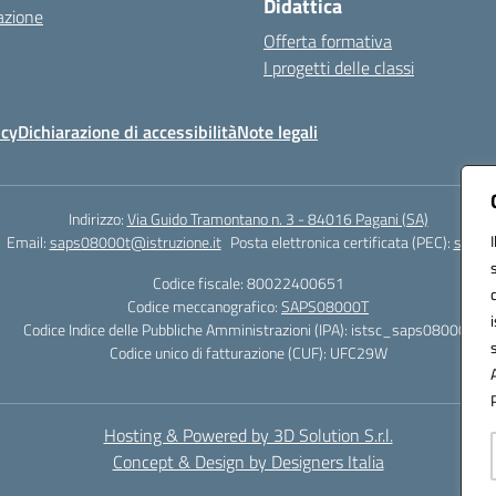
Didattica
azione
Offerta formativa
I progetti delle classi
icy
Dichiarazione di accessibilità
Note legali
Indirizzo:
Via Guido Tramontano n. 3 - 84016 Pagani (SA)
Email:
saps08000t@istruzione.it
Posta elettronica certificata (PEC):
saps08
Codice fiscale: 80022400651
Codice meccanografico:
SAPS08000T
Codice Indice delle Pubbliche Amministrazioni (IPA): istsc_saps08000t
Codice unico di fatturazione (CUF): UFC29W
Hosting & Powered by 3D Solution S.r.l.
Concept & Design by Designers Italia