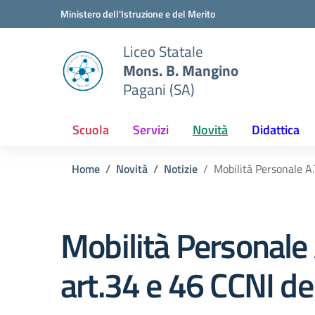
Vai ai contenuti
Vai al menu di navigazione
Vai al footer
Ministero dell'Istruzione e del Merito
Liceo Statale
Mons. B. Mangino
Pagani (SA)
Scuola
Servizi
Novità
Didattica
Home
Novità
Notizie
Mobilità Personale A.
Mobilità Personale 
art.34 e 46 CCNI d