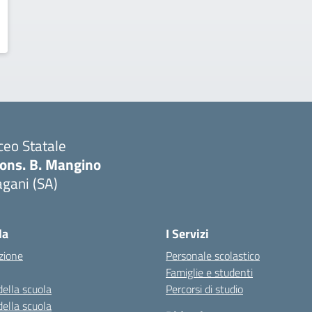
ceo Statale
ons. B. Mangino
gani (SA)
Visita la pagina iniziale della scuola
la
I Servizi
zione
Personale scolastico
Famiglie e studenti
della scuola
Percorsi di studio
della scuola