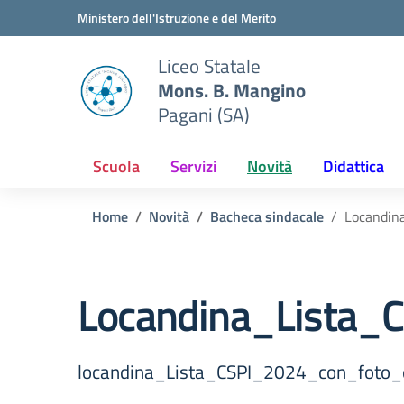
Vai ai contenuti
Vai al menu di navigazione
Vai al footer
Ministero dell'Istruzione e del Merito
Liceo Statale
Mons. B. Mangino
Pagani (SA)
Scuola
Servizi
Novità
Didattica
Home
Novità
Bacheca sindacale
Locandin
Locandina_Lista
locandina_Lista_CSPI_2024_con_foto