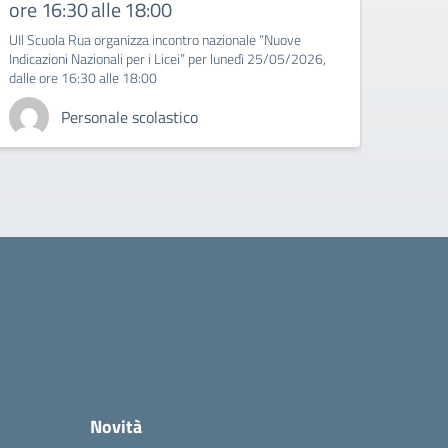
ore 16:30 alle 18:00
Magn
UIl Scuola Rua organizza incontro nazionale “Nuove
INVITO
Indicazioni Nazionali per i Licei” per lunedì 25/05/2026,
del la
dalle ore 16:30 alle 18:00
Magna 
Personale scolastico
Novità