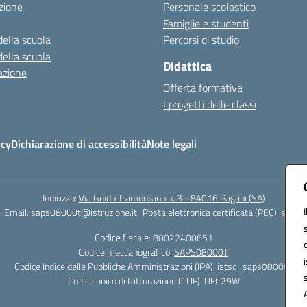
zione
Personale scolastico
Famiglie e studenti
della scuola
Percorsi di studio
della scuola
Didattica
azione
Offerta formativa
I progetti delle classi
icy
Dichiarazione di accessibilità
Note legali
Indirizzo:
Via Guido Tramontano n. 3 - 84016 Pagani (SA)
Email:
saps08000t@istruzione.it
Posta elettronica certificata (PEC):
saps08
Codice fiscale: 80022400651
Codice meccanografico:
SAPS08000T
Codice Indice delle Pubbliche Amministrazioni (IPA): istsc_saps08000t
Codice unico di fatturazione (CUF): UFC29W