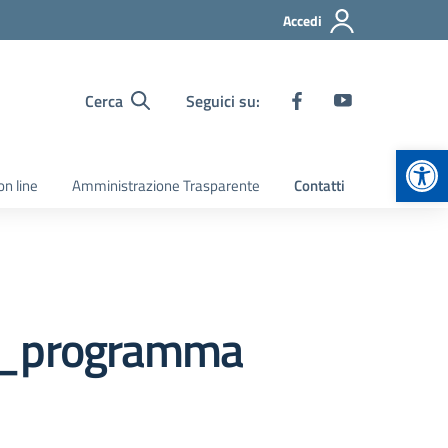
Accedi
Cerca
Seguici su:
Apr
on line
Amministrazione Trasparente
Contatti
e_programma