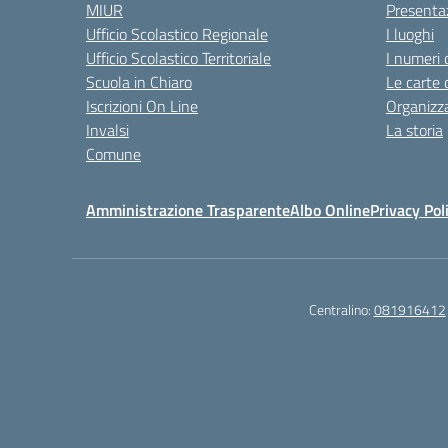
MIUR
Presenta
Ufficio Scolastico Regionale
I luoghi
Ufficio Scolastico Territoriale
I numeri 
Scuola in Chiaro
Le carte 
Iscrizioni On Line
Organizz
Invalsi
La storia
Comune
Amministrazione Trasparente
Albo Online
Privacy Pol
Centralino:
081916412