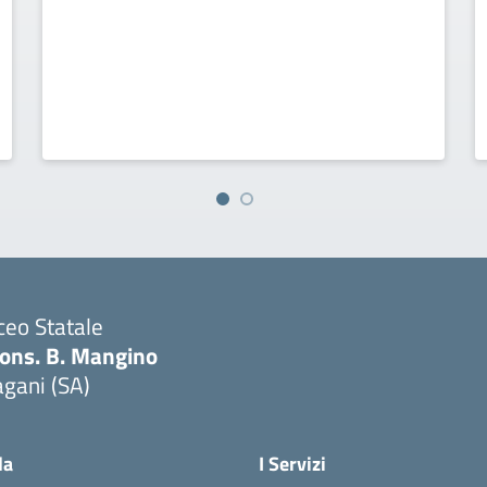
ceo Statale
ons. B. Mangino
gani (SA)
Visita la pagina iniziale della scuola
la
I Servizi