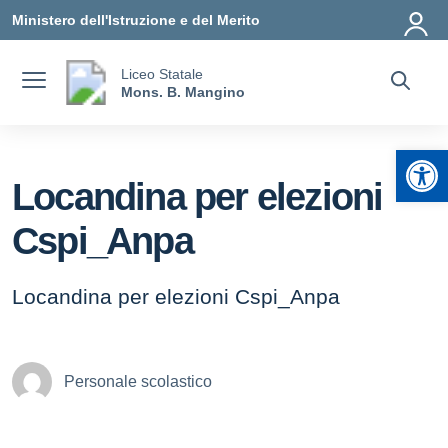
Vai ai contenuti
Vai al menu di navigazione
Vai al footer
Ministero dell'Istruzione e del Merito
Liceo Statale
Mons. B. Mangino
Apr
Locandina per elezioni
Cspi_Anpa
Locandina per elezioni Cspi_Anpa
Personale scolastico