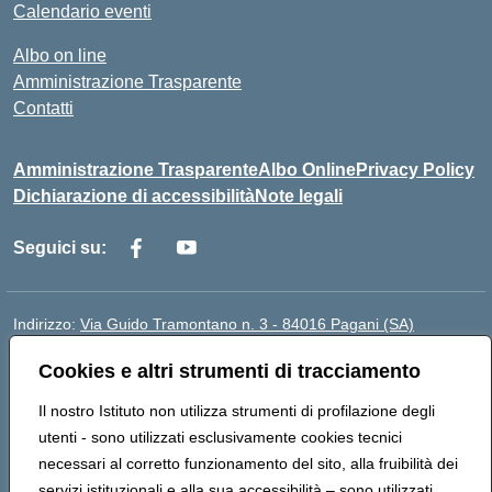
Calendario eventi
Albo on line
Amministrazione Trasparente
Contatti
Amministrazione Trasparente
Albo Online
Privacy Policy
Dichiarazione di accessibilità
Note legali
Seguici su:
Indirizzo:
Via Guido Tramontano n. 3 - 84016 Pagani (SA)
Centralino:
081916412
Email:
saps08000t@istruzione.it
Cookies e altri strumenti di tracciamento
Posta elettronica certificata (PEC):
saps08000t@pec.istruzione.it
Codice fiscale: 80022400651
Il nostro Istituto non utilizza strumenti di profilazione degli
Codice meccanografico:
SAPS08000T
utenti - sono utilizzati esclusivamente cookies tecnici
Codice Indice delle Pubbliche Amministrazioni (IPA):
necessari al corretto funzionamento del sito, alla fruibilità dei
istsc_saps08000t
servizi istituzionali e alla sua accessibilità – sono utilizzati,