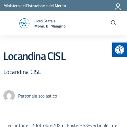
Vai ai contenuti
Vai al menu di navigazione
Vai al footer
Ministero dell'Istruzione e del Merito
Liceo Statale
Mons. B. Mangino
Apr
Locandina CISL
Locandina CISL
Personale scolastico
volantone_20ottobre2025_Poster-A3-verticale_def