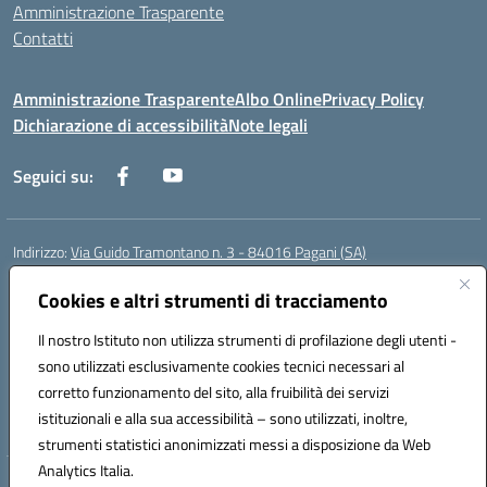
Amministrazione Trasparente
Contatti
Amministrazione Trasparente
Albo Online
Privacy Policy
Dichiarazione di accessibilità
Note legali
Seguici su:
Indirizzo:
Via Guido Tramontano n. 3 - 84016 Pagani (SA)
Centralino:
081916412
Email:
saps08000t@istruzione.it
Posta elettronica certificata (PEC):
Cookies e altri strumenti di tracciamento
saps08000t@pec.istruzione.it
Codice fiscale: 80022400651
Il nostro Istituto non utilizza strumenti di profilazione degli utenti -
Codice meccanografico:
SAPS08000T
sono utilizzati esclusivamente cookies tecnici necessari al
Codice Indice delle Pubbliche Amministrazioni (IPA): istsc_saps08000t
corretto funzionamento del sito, alla fruibilità dei servizi
Codice unico di fatturazione (CUF): UFC29W
istituzionali e alla sua accessibilità – sono utilizzati, inoltre,
strumenti statistici anonimizzati messi a disposizione da Web
Analytics Italia.