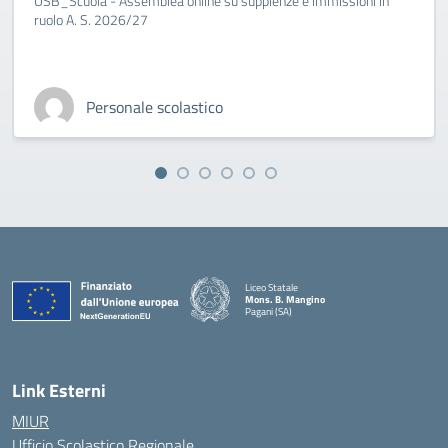
USB_Scuola - Assemblea online su supplenze e immissioni in
ruolo A. S. 2026/27
Personale scolastico
Liceo Statale
Mons. B. Mangino
Pagani (SA)
— Visita la pagina iniziale della scuola
Link Esterni
MIUR
Ufficio Scolastico Regionale