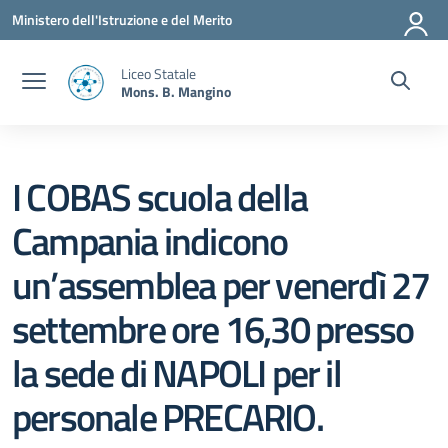
Vai ai contenuti
Vai al menu di navigazione
Vai al footer
Ministero dell'Istruzione e del Merito
Liceo Statale
Mons. B. Mangino
I COBAS scuola della
Campania indicono
un’assemblea per venerdì 27
settembre ore 16,30 presso
la sede di NAPOLI per il
personale PRECARIO.