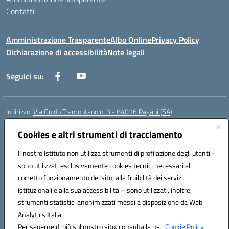
Contatti
Amministrazione Trasparente
Albo Online
Privacy Policy
Dichiarazione di accessibilità
Note legali
Seguici su:
Indirizzo:
Via Guido Tramontano n. 3 - 84016 Pagani (SA)
Centralino:
081916412
Email:
saps08000t@istruzione.it
Posta elettronica certificata (PEC):
Cookies e altri strumenti di tracciamento
saps08000t@pec.istruzione.it
Codice fiscale: 80022400651
Il nostro Istituto non utilizza strumenti di profilazione degli utenti -
Codice meccanografico:
SAPS08000T
sono utilizzati esclusivamente cookies tecnici necessari al
Codice Indice delle Pubbliche Amministrazioni (IPA): istsc_saps08000t
corretto funzionamento del sito, alla fruibilità dei servizi
Codice unico di fatturazione (CUF): UFC29W
istituzionali e alla sua accessibilità – sono utilizzati, inoltre,
strumenti statistici anonimizzati messi a disposizione da Web
Analytics Italia.
Hosting & Powered by 3D Solution S.r.l.
Per saperne di più sul nostro sito, consulta la ns.
Cookie Policy.