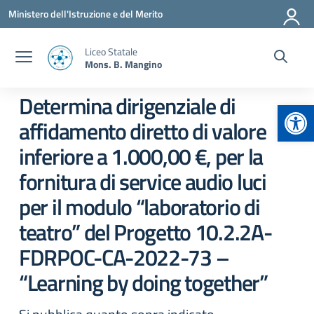
Vai ai contenuti
Vai al menu di navigazione
Vai al footer
Ministero dell'Istruzione e del Merito
Liceo Statale
Mons. B. Mangino
Determina dirigenziale di
Apr
affidamento diretto di valore
inferiore a 1.000,00 €, per la
fornitura di service audio luci
per il modulo “laboratorio di
teatro” del Progetto 10.2.2A-
FDRPOC-CA-2022-73 –
“Learning by doing together”