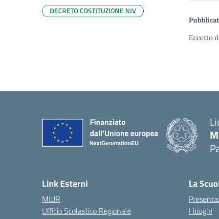
DECRETO COSTITUZIONE NIV
Pubblicat
Eccetto d
Li
M
Pa
— 
Link Esterni
La Scuo
MIUR
Presenta
Ufficio Scolastico Regionale
I luoghi