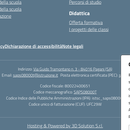
della scuola
Percorsi di studio
della scuola
Didattica
azione
Offerta formativa
I progetti delle classi
icy
Dichiarazione di accessibilità
Note legali
Indirizzo:
Via Guido Tramontano n. 3 - 84016 Pagani (SA)
Email:
saps08000t@istruzione.it
Posta elettronica certificata (PEC):
saps08
Codice fiscale: 80022400651
Codice meccanografico:
SAPS08000T
Codice Indice delle Pubbliche Amministrazioni (IPA): istsc_saps08000t
Codice unico di fatturazione (CUF): UFC29W
Hosting & Powered by 3D Solution S.r.l.