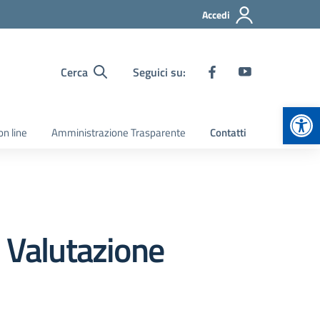
Accedi
Cerca
Seguici su:
Apr
on line
Amministrazione Trasparente
Contatti
i Valutazione