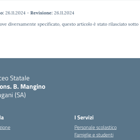
o:
26.11.2024
-
Revisione:
26.11.2024
ove diversamente specificato, questo articolo è stato rilasciato sott
ceo Statale
ons. B. Mangino
gani (SA)
Visita la pagina iniziale della scuola
la
I Servizi
zione
Personale scolastico
Famiglie e studenti