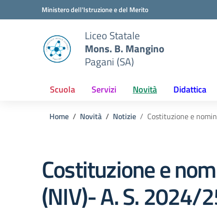
Vai ai contenuti
Vai al menu di navigazione
Vai al footer
Ministero dell'Istruzione e del Merito
Liceo Statale
Mons. B. Mangino
Pagani (SA)
Scuola
Servizi
Novità
Didattica
Home
Novità
Notizie
Costituzione e nomin
Costituzione e nomi
(NIV)- A. S. 2024/2