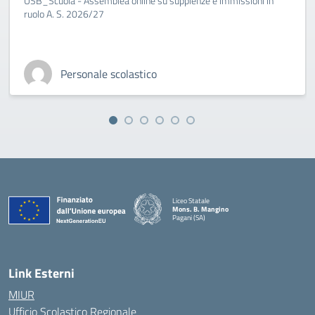
USB_Scuola - Assemblea online su supplenze e immissioni in
ruolo A. S. 2026/27
Personale scolastico
Liceo Statale
Mons. B. Mangino
Pagani (SA)
— Visita la pagina iniziale della scuola
Link Esterni
MIUR
Ufficio Scolastico Regionale