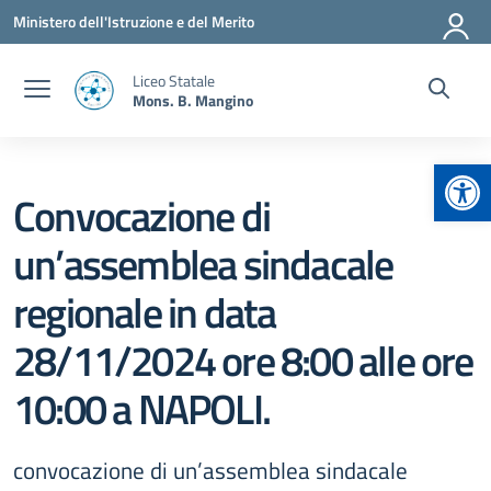
Vai ai contenuti
Vai al menu di navigazione
Vai al footer
Ministero dell'Istruzione e del Merito
Liceo Statale
Mons. B. Mangino
Apr
Convocazione di
un’assemblea sindacale
regionale in data
28/11/2024 ore 8:00 alle ore
10:00 a NAPOLI.
convocazione di un’assemblea sindacale