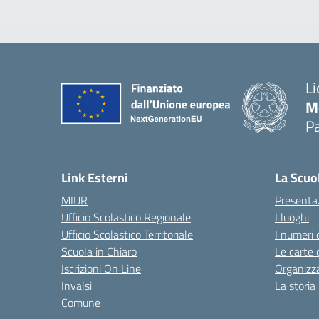
Li
M
Pa
— 
Link Esterni
La Scuo
MIUR
Presenta
Ufficio Scolastico Regionale
I luoghi
Ufficio Scolastico Territoriale
I numeri 
Scuola in Chiaro
Le carte 
Iscrizioni On Line
Organizz
Invalsi
La storia
Comune