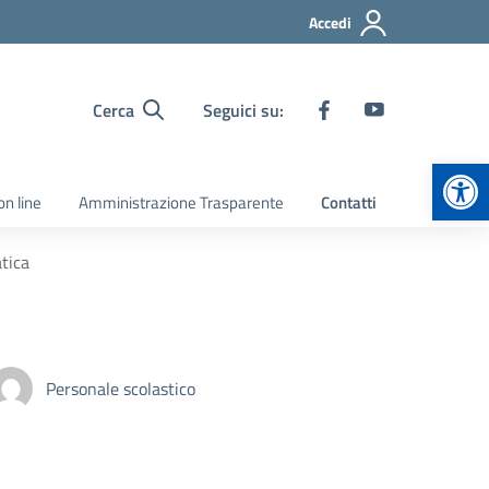
Accedi
Cerca
Seguici su:
Apr
on line
Amministrazione Trasparente
Contatti
tica
Personale scolastico