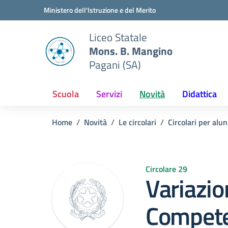
Vai ai contenuti
Vai al menu di navigazione
Vai al footer
Ministero dell'Istruzione e del Merito
Liceo Statale
Mons. B. Mangino
Pagani (SA)
Scuola
Servizi
Novità
Didattica
Home
Novità
Le circolari
Circolari per alun
Circolare 29
Variazio
Compete