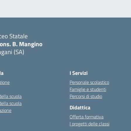
ceo Statale
ons. B. Mangino
gani (SA)
Visita la pagina iniziale della scuola
la
I Servizi
zione
Personale scolastico
Famiglie e studenti
della scuola
Percorsi di studio
della scuola
Didattica
azione
Offerta formativa
I progetti delle classi