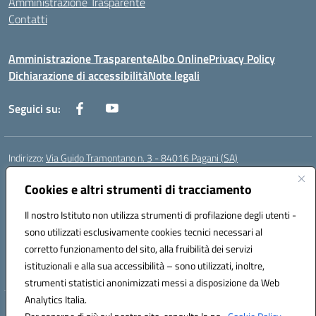
Amministrazione Trasparente
Contatti
Amministrazione Trasparente
Albo Online
Privacy Policy
Dichiarazione di accessibilità
Note legali
Seguici su:
Indirizzo:
Via Guido Tramontano n. 3 - 84016 Pagani (SA)
Centralino:
081916412
Email:
saps08000t@istruzione.it
Posta elettronica certificata (PEC):
Cookies e altri strumenti di tracciamento
saps08000t@pec.istruzione.it
Codice fiscale: 80022400651
Il nostro Istituto non utilizza strumenti di profilazione degli utenti -
Codice meccanografico:
SAPS08000T
sono utilizzati esclusivamente cookies tecnici necessari al
Codice Indice delle Pubbliche Amministrazioni (IPA): istsc_saps08000t
corretto funzionamento del sito, alla fruibilità dei servizi
Codice unico di fatturazione (CUF): UFC29W
istituzionali e alla sua accessibilità – sono utilizzati, inoltre,
strumenti statistici anonimizzati messi a disposizione da Web
Analytics Italia.
Hosting & Powered by 3D Solution S.r.l.