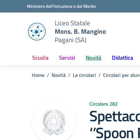
Vai ai contenuti
Vai al menu di navigazione
Vai al footer
Ministero dell'Istruzione e del Merito
Liceo Statale
Mons. B. Mangino
Pagani (SA)
Scuola
Servizi
Novità
Didattica
Home
Novità
Le circolari
Circolari per alun
Circolare 282
Spettaco
‘’Spoon 