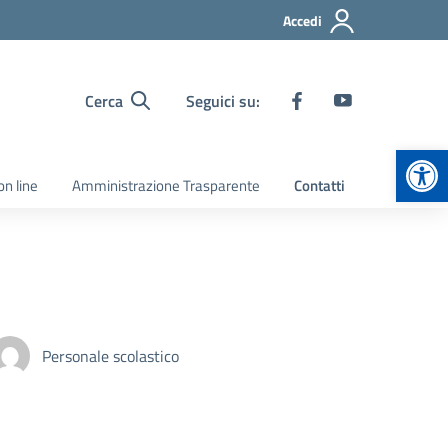
Accedi
Cerca
Seguici su:
Apr
on line
Amministrazione Trasparente
Contatti
Personale scolastico