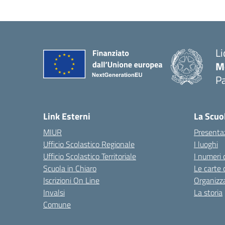
Li
M
Pa
— 
Link Esterni
La Scuo
MIUR
Presenta
Ufficio Scolastico Regionale
I luoghi
Ufficio Scolastico Territoriale
I numeri 
Scuola in Chiaro
Le carte 
Iscrizioni On Line
Organizz
Invalsi
La storia
Comune