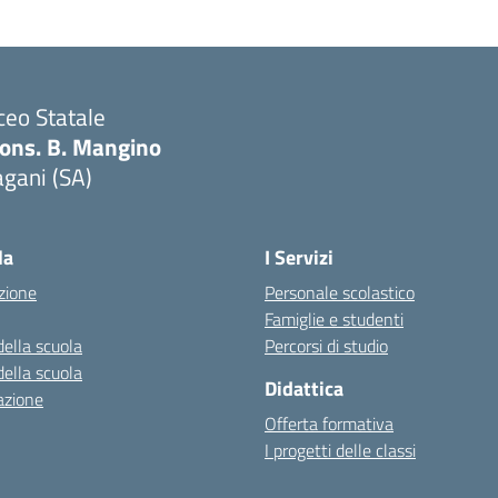
ceo Statale
ons. B. Mangino
gani (SA)
Visita la pagina iniziale della scuola
la
I Servizi
zione
Personale scolastico
Famiglie e studenti
della scuola
Percorsi di studio
della scuola
Didattica
azione
Offerta formativa
I progetti delle classi