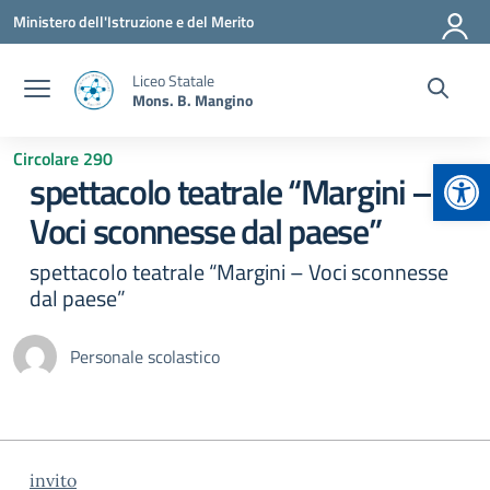
Vai ai contenuti
Vai al menu di navigazione
Vai al footer
Ministero dell'Istruzione e del Merito
Liceo Statale
Mons. B. Mangino
Circolare 290
Apr
spettacolo teatrale “Margini –
Voci sconnesse dal paese”
spettacolo teatrale “Margini – Voci sconnesse
dal paese”
Personale scolastico
invito