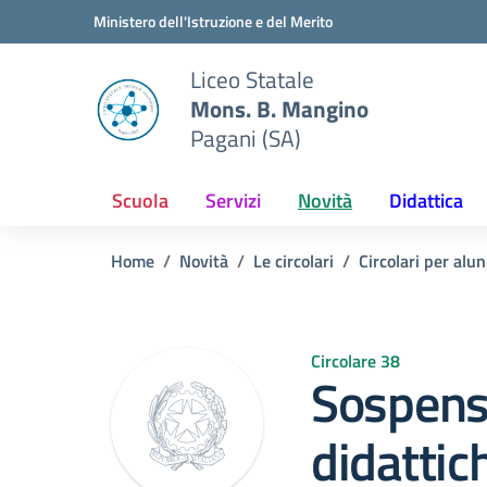
Vai ai contenuti
Vai al menu di navigazione
Vai al footer
Ministero dell'Istruzione e del Merito
Liceo Statale
Mons. B. Mangino
Pagani (SA)
Scuola
Servizi
Novità
Didattica
Home
Novità
Le circolari
Circolari per alun
Circolare 38
Sospensi
didattich