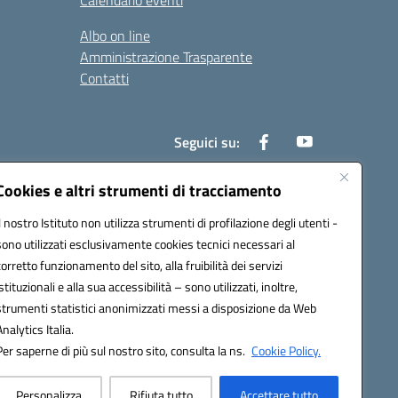
Calendario eventi
Albo on line
Amministrazione Trasparente
Contatti
Seguici su:
Cookies e altri strumenti di tracciamento
Il nostro Istituto non utilizza strumenti di profilazione degli utenti -
000t@pec.istruzione.it
sono utilizzati esclusivamente cookies tecnici necessari al
corretto funzionamento del sito, alla fruibilità dei servizi
istituzionali e alla sua accessibilità – sono utilizzati, inoltre,
strumenti statistici anonimizzati messi a disposizione da Web
Analytics Italia.
Per saperne di più sul nostro sito, consulta la ns.
Cookie Policy.
Personalizza
Rifiuta tutto
Accettare tutto