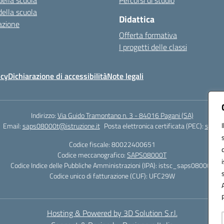
della scuola
Percorsi di studio
della scuola
Didattica
azione
Offerta formativa
I progetti delle classi
icy
Dichiarazione di accessibilità
Note legali
Indirizzo:
Via Guido Tramontano n. 3 - 84016 Pagani (SA)
Email:
saps08000t@istruzione.it
Posta elettronica certificata (PEC):
saps08
Codice fiscale: 80022400651
Codice meccanografico:
SAPS08000T
Codice Indice delle Pubbliche Amministrazioni (IPA): istsc_saps08000t
Codice unico di fatturazione (CUF): UFC29W
Hosting & Powered by 3D Solution S.r.l.