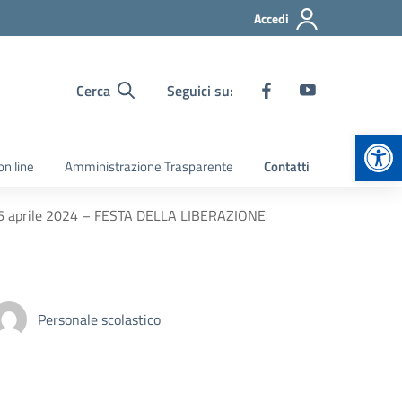
Accedi
Cerca
Seguici su:
Apr
on line
Amministrazione Trasparente
Contatti
 e 26 aprile 2024 – FESTA DELLA LIBERAZIONE
Personale scolastico