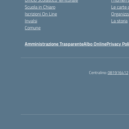
Ufficio Scolastico Territoriale
I numeri 
Scuola in Chiaro
Le carte 
Iscrizioni On Line
Organizz
Invalsi
La storia
Comune
Amministrazione Trasparente
Albo Online
Privacy Pol
Centralino:
081916412