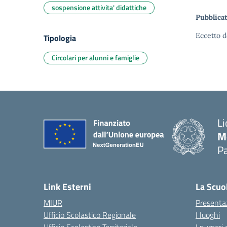
sospensione attivita' didattiche
Pubblicat
Eccetto d
Tipologia
Circolari per alunni e famiglie
Li
M
Pa
— 
Link Esterni
La Scuo
MIUR
Presenta
Ufficio Scolastico Regionale
I luoghi