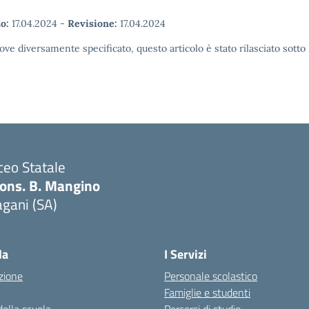
o:
17.04.2024
-
Revisione:
17.04.2024
ove diversamente specificato, questo articolo è stato rilasciato sott
ceo Statale
ons. B. Mangino
gani (SA)
Visita la pagina iniziale della scuola
la
I Servizi
zione
Personale scolastico
Famiglie e studenti