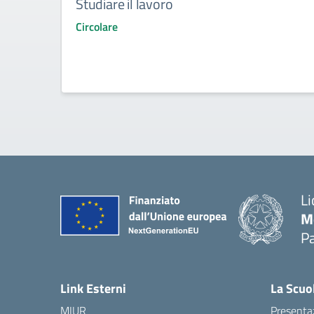
Studiare il lavoro
Circolare
Li
M
Pa
— 
Link Esterni
La Scuo
MIUR
Presenta