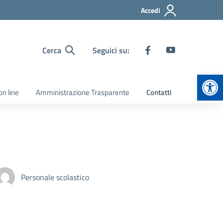
Accedi
Cerca
Seguici su:
Apr
on line
Amministrazione Trasparente
Contatti
Personale scolastico