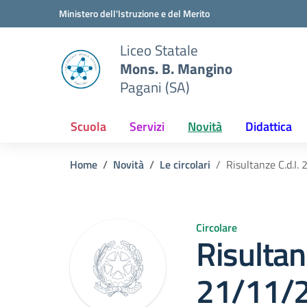
Vai ai contenuti
Vai al menu di navigazione
Vai al footer
Ministero dell'Istruzione e del Merito
Liceo Statale
Mons. B. Mangino
Pagani (SA)
Scuola
Servizi
Novità
Didattica
Home
Novità
Le circolari
Risultanze C.d.I.
Circolare
Risultanz
21/11/2