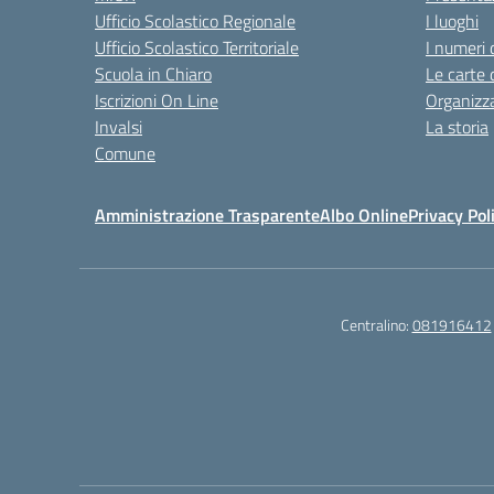
Ufficio Scolastico Regionale
I luoghi
Ufficio Scolastico Territoriale
I numeri 
Scuola in Chiaro
Le carte 
Iscrizioni On Line
Organizz
Invalsi
La storia
Comune
Amministrazione Trasparente
Albo Online
Privacy Pol
Centralino:
081916412