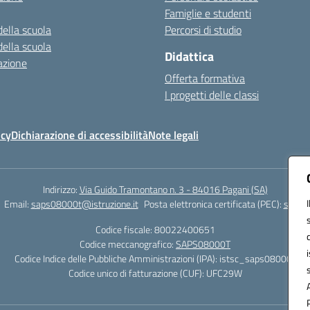
Famiglie e studenti
della scuola
Percorsi di studio
della scuola
Didattica
azione
Offerta formativa
I progetti delle classi
icy
Dichiarazione di accessibilità
Note legali
Indirizzo:
Via Guido Tramontano n. 3 - 84016 Pagani (SA)
Email:
saps08000t@istruzione.it
Posta elettronica certificata (PEC):
saps08
Codice fiscale: 80022400651
Codice meccanografico:
SAPS08000T
Codice Indice delle Pubbliche Amministrazioni (IPA): istsc_saps08000t
Codice unico di fatturazione (CUF): UFC29W