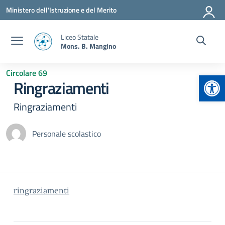
Vai ai contenuti
Vai al menu di navigazione
Vai al footer
Ministero dell'Istruzione e del Merito
Liceo Statale
Mons. B. Mangino
Circolare 69
Apr
Ringraziamenti
Ringraziamenti
Personale scolastico
ringraziamenti