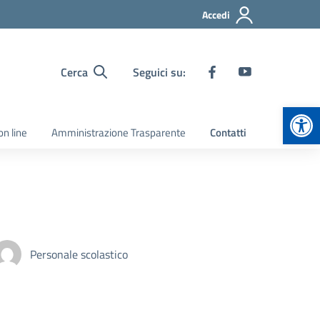
Accedi
Cerca
Seguici su:
Apr
on line
Amministrazione Trasparente
Contatti
Personale scolastico