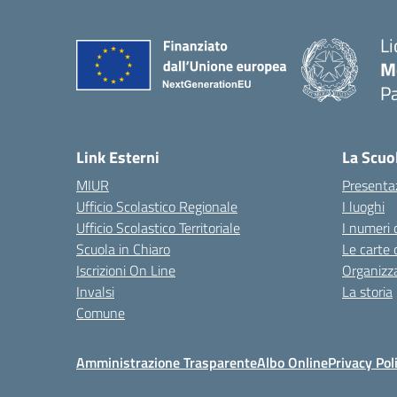
Li
M
Pa
— 
Link Esterni
La Scuo
MIUR
Presenta
Ufficio Scolastico Regionale
I luoghi
Ufficio Scolastico Territoriale
I numeri 
Scuola in Chiaro
Le carte 
Iscrizioni On Line
Organizz
Invalsi
La storia
Comune
Amministrazione Trasparente
Albo Online
Privacy Pol