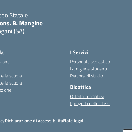
ceo Statale
ons. B. Mangino
gani (SA)
Visita la pagina iniziale della scuola
la
I Servizi
zione
Personale scolastico
Famiglie e studenti
della scuola
Percorsi di studio
della scuola
Didattica
azione
Offerta formativa
I progetti delle classi
icy
Dichiarazione di accessibilità
Note legali