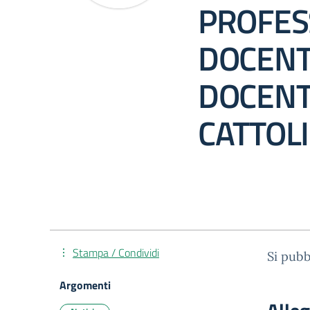
PROFES
DOCENTE
DOCENTI
CATTOL
Stampa / Condividi
Si pubb
Argomenti