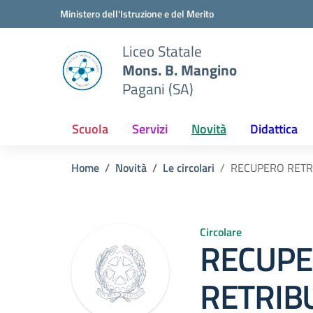
Vai ai contenuti
Vai al menu di navigazione
Vai al footer
Ministero dell'Istruzione e del Merito
Liceo Statale
Mons. B. Mangino
Pagani (SA)
Scuola
Servizi
Novità
Didattica
Home
Novità
Le circolari
RECUPERO RETRI
Circolare
RECUP
RETRIB