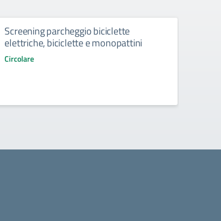
Screening parcheggio biciclette
Spet
elettriche, biciclette e monopattini
ore 
Circolare
Circol