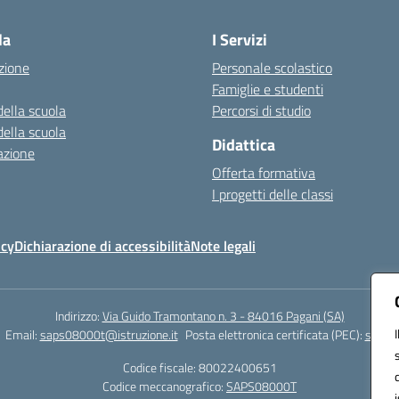
la
I Servizi
zione
Personale scolastico
Famiglie e studenti
della scuola
Percorsi di studio
della scuola
Didattica
azione
Offerta formativa
I progetti delle classi
icy
Dichiarazione di accessibilità
Note legali
Indirizzo:
Via Guido Tramontano n. 3 - 84016 Pagani (SA)
Email:
saps08000t@istruzione.it
Posta elettronica certificata (PEC):
saps08
Codice fiscale: 80022400651
Codice meccanografico:
SAPS08000T