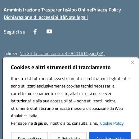
Amministrazione Trasparente
Albo Online
Privacy Policy
Dichiarazione di accessibilità
Note legali
Seguici su:
Indirizzo:
Via Guido Tramontano n. 3 - 84016 Pagani (SA)
Centralino:
081916412
Email:
saps08000t@istruzione.it
Posta elettronica certificata (PEC):
Cookies e altri strumenti di tracciamento
saps08000t@pec.istruzione.it
Codice fiscale: 80022400651
Il nostro Istituto non utilizza strumenti di profilazione degli utenti -
Codice meccanografico:
SAPS08000T
sono utilizzati esclusivamente cookies tecnici necessari al
Codice Indice delle Pubbliche Amministrazioni (IPA): istsc_saps08000t
corretto funzionamento del sito, alla fruibilità dei servizi
Codice unico di fatturazione (CUF): UFC29W
istituzionali e alla sua accessibilità – sono utilizzati, inoltre,
strumenti statistici anonimizzati messi a disposizione da Web
Analytics Italia.
Hosting & Powered by 3D Solution S.r.l.
Per saperne di più sul nostro sito, consulta la ns.
Cookie Policy.
Concept & Design by Designers Italia
Personalizza
Rifiuta tutto
Accettare tutto