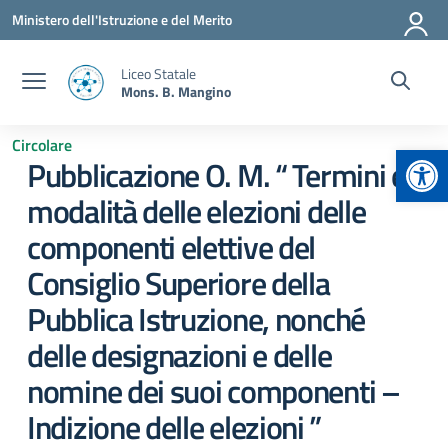
Vai ai contenuti
Vai al menu di navigazione
Vai al footer
Ministero dell'Istruzione e del Merito
Liceo Statale
Mons. B. Mangino
Circolare
Apr
Pubblicazione O. M. “ Termini e
modalità delle elezioni delle
componenti elettive del
Consiglio Superiore della
Pubblica Istruzione, nonché
delle designazioni e delle
nomine dei suoi componenti –
Indizione delle elezioni ”