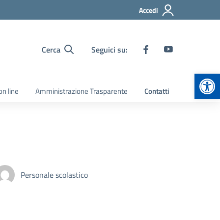
Accedi
Cerca
Seguici su:
Apr
on line
Amministrazione Trasparente
Contatti
Personale scolastico