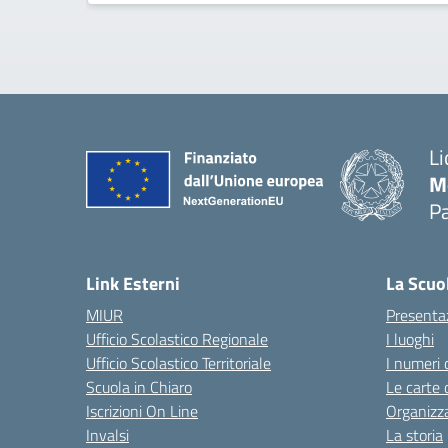
Li
M
Pa
— 
Link Esterni
La Scuo
MIUR
Presenta
Ufficio Scolastico Regionale
I luoghi
Ufficio Scolastico Territoriale
I numeri 
Scuola in Chiaro
Le carte 
Iscrizioni On Line
Organizz
Invalsi
La storia