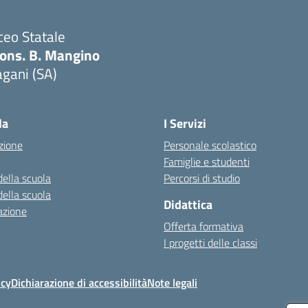
ceo Statale
ons. B. Mangino
gani (SA)
Visita la pagina iniziale della scuola
la
I Servizi
zione
Personale scolastico
Famiglie e studenti
della scuola
Percorsi di studio
della scuola
Didattica
azione
Offerta formativa
I progetti delle classi
icy
Dichiarazione di accessibilità
Note legali