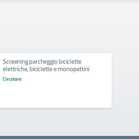
Screening parcheggio biciclette
Spet
elettriche, biciclette e monopattini
ore 
Circolare
Circol