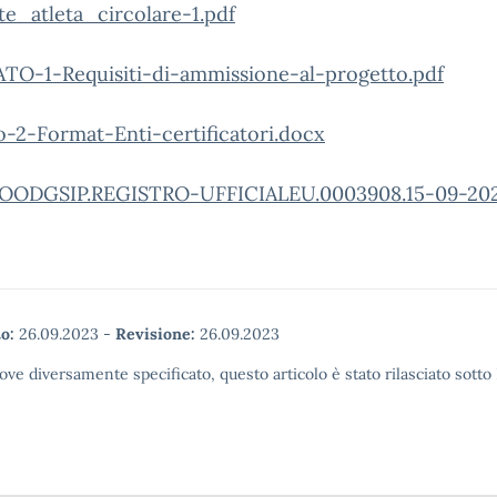
e_atleta_circolare-1.pdf
TO-1-Requisiti-di-ammissione-al-progetto.pdf
o-2-Format-Enti-certificatori.docx
OODGSIP.REGISTRO-UFFICIALEU.0003908.15-09-202
o:
26.09.2023
-
Revisione:
26.09.2023
ove diversamente specificato, questo articolo è stato rilasciato sott