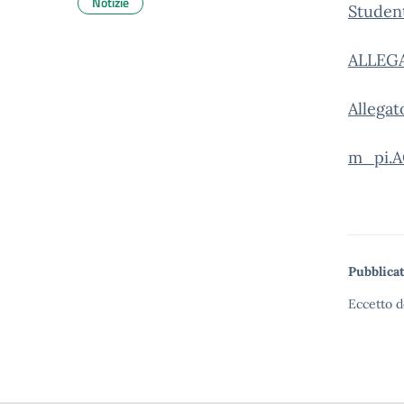
Notizie
Student
ALLEGA
Allegat
m_pi.A
Pubblicat
Eccetto d