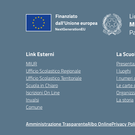
Li
M
Pa
— 
Link Esterni
La Scuo
MIUR
Presenta
Ufficio Scolastico Regionale
I luoghi
Ufficio Scolastico Territoriale
I numeri 
Scuola in Chiaro
Le carte 
Iscrizioni On Line
Organizz
Invalsi
La storia
Comune
Amministrazione Trasparente
Albo Online
Privacy Pol