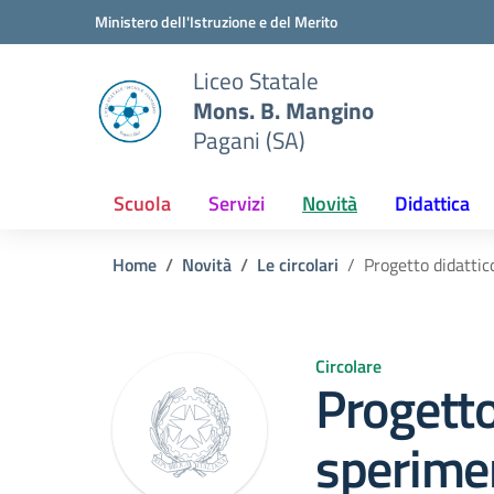
Vai ai contenuti
Vai al menu di navigazione
Vai al footer
Ministero dell'Istruzione e del Merito
Liceo Statale
Mons. B. Mangino
Pagani (SA)
Scuola
Servizi
Novità
Didattica
Home
Novità
Le circolari
Progetto didattic
Circolare
Progetto
sperime