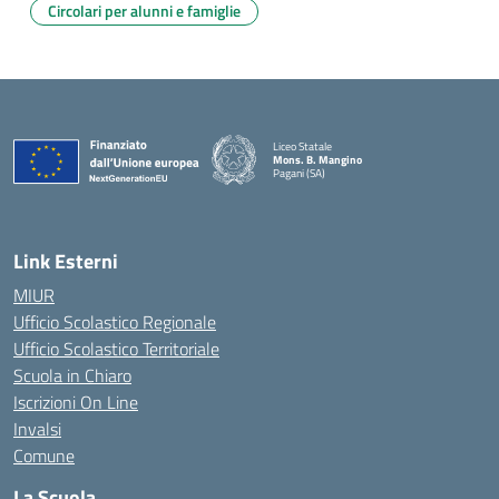
Circolari per alunni e famiglie
Liceo Statale
Mons. B. Mangino
Pagani (SA)
— Visita la pagina iniziale della scuola
Link Esterni
MIUR
Ufficio Scolastico Regionale
Ufficio Scolastico Territoriale
Scuola in Chiaro
Iscrizioni On Line
Invalsi
Comune
La Scuola