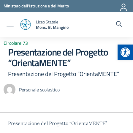
Vai ai contenuti
Vai al menu di navigazione
Vai al footer
Ministero dell'Istruzione e del Merito
Liceo Statale
Mons. B. Mangino
Circolare 73
Apr
Presentazione del Progetto
“OrientaMENTE”
Presentazione del Progetto “OrientaMENTE”
Personale scolastico
Presentazione del Progetto “OrientaMENTE”