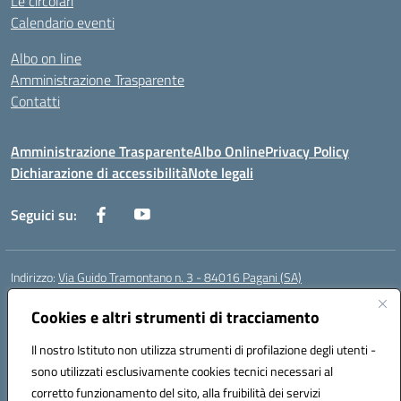
Le circolari
Calendario eventi
Albo on line
Amministrazione Trasparente
Contatti
Amministrazione Trasparente
Albo Online
Privacy Policy
Dichiarazione di accessibilità
Note legali
Seguici su:
Indirizzo:
Via Guido Tramontano n. 3 - 84016 Pagani (SA)
Centralino:
081916412
Email:
saps08000t@istruzione.it
Posta elettronica certificata (PEC):
Cookies e altri strumenti di tracciamento
saps08000t@pec.istruzione.it
Codice fiscale: 80022400651
Il nostro Istituto non utilizza strumenti di profilazione degli utenti -
Codice meccanografico:
SAPS08000T
sono utilizzati esclusivamente cookies tecnici necessari al
Codice Indice delle Pubbliche Amministrazioni (IPA): istsc_saps08000t
corretto funzionamento del sito, alla fruibilità dei servizi