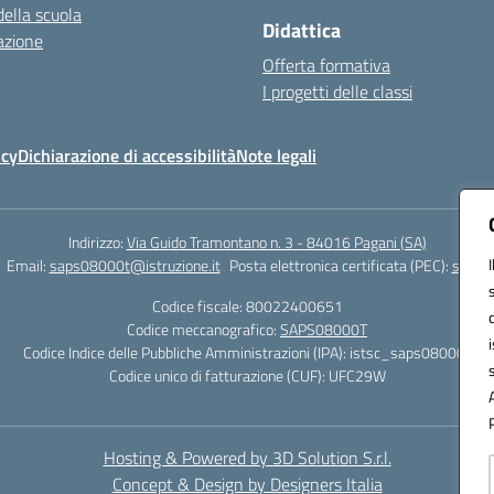
della scuola
Didattica
azione
Offerta formativa
I progetti delle classi
icy
Dichiarazione di accessibilità
Note legali
Indirizzo:
Via Guido Tramontano n. 3 - 84016 Pagani (SA)
Email:
saps08000t@istruzione.it
Posta elettronica certificata (PEC):
saps08
Codice fiscale: 80022400651
Codice meccanografico:
SAPS08000T
Codice Indice delle Pubbliche Amministrazioni (IPA): istsc_saps08000t
Codice unico di fatturazione (CUF): UFC29W
Hosting & Powered by 3D Solution S.r.l.
Concept & Design by Designers Italia