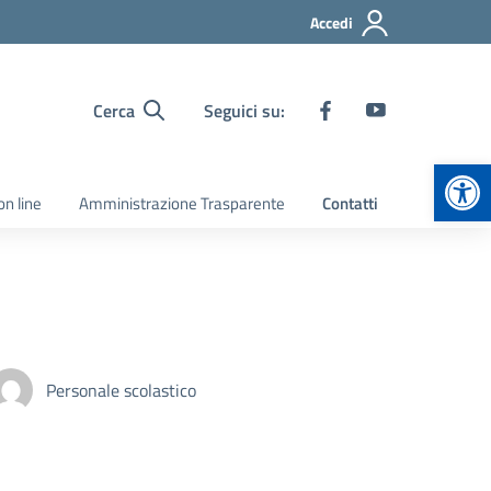
Accedi
Cerca
Seguici su:
Apr
on line
Amministrazione Trasparente
Contatti
Personale scolastico