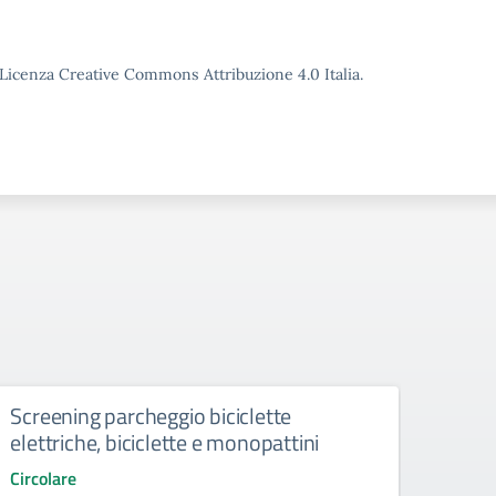
o Licenza Creative Commons Attribuzione 4.0 Italia.
Screening parcheggio biciclette
Spet
elettriche, biciclette e monopattini
ore 
Circolare
Circol