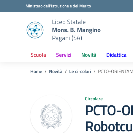
Vai ai contenuti
Vai al menu di navigazione
Vai al footer
Ministero dell'Istruzione e del Merito
Liceo Statale
Mons. B. Mangino
Pagani (SA)
Scuola
Servizi
Novità
Didattica
Home
Novità
Le circolari
PCTO-ORIENTAME
Circolare
PCTO-O
Robotc