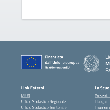
Li
M
Pa
— 
Link Esterni
La Scuo
MIUR
Presenta
Ufficio Scolastico Regionale
I luoghi
Ufficio Scolastico Territoriale
I numeri 