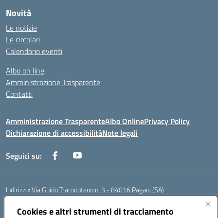
Novità
Le notizie
Le circolari
Calendario eventi
Albo on line
Amministrazione Trasparente
Contatti
Amministrazione Trasparente
Albo Online
Privacy Policy
Dichiarazione di accessibilità
Note legali
Seguici su:
Indirizzo:
Via Guido Tramontano n. 3 - 84016 Pagani (SA)
Centralino:
081916412
Email:
saps08000t@istruzione.it
Posta elettronica certificata (PEC):
Cookies e altri strumenti di tracciamento
saps08000t@pec.istruzione.it