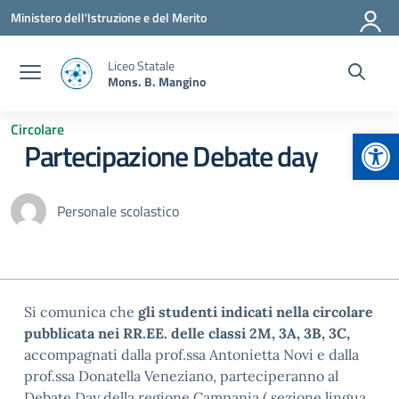
Vai ai contenuti
Vai al menu di navigazione
Vai al footer
Ministero dell'Istruzione e del Merito
Liceo Statale
Mons. B. Mangino
Circolare
Apr
Partecipazione Debate day
Personale scolastico
Si comunica che
gli studenti indicati nella circolare
pubblicata nei RR.EE. delle classi 2M, 3A, 3B, 3C,
accompagnati dalla prof.ssa Antonietta Novi e dalla
prof.ssa Donatella Veneziano, parteciperanno al
Debate Day della regione Campania ( sezione lingua