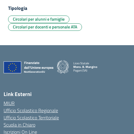
Tipologia
Circolari per alunni e famiglie
Circolari per docenti e personale ATA
Liceo Statale
Mons. B. Mangino
Pagani (SA)
— Visita la pagina iniziale della scuola
Link Esterni
MIUR
Ufficio Scolastico Regionale
Ufficio Scolastico Territoriale
Scuola in Chiaro
Iscrizioni On Line