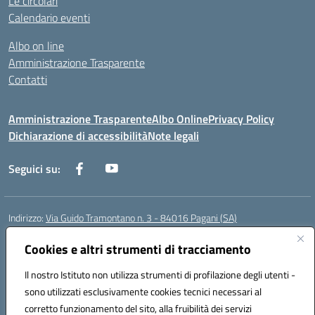
Le circolari
Calendario eventi
Albo on line
Amministrazione Trasparente
Contatti
Amministrazione Trasparente
Albo Online
Privacy Policy
Dichiarazione di accessibilità
Note legali
Seguici su:
Indirizzo:
Via Guido Tramontano n. 3 - 84016 Pagani (SA)
Centralino:
081916412
Email:
saps08000t@istruzione.it
Posta elettronica certificata (PEC):
Cookies e altri strumenti di tracciamento
saps08000t@pec.istruzione.it
Codice fiscale: 80022400651
Il nostro Istituto non utilizza strumenti di profilazione degli utenti -
Codice meccanografico:
SAPS08000T
sono utilizzati esclusivamente cookies tecnici necessari al
Codice Indice delle Pubbliche Amministrazioni (IPA): istsc_saps08000t
corretto funzionamento del sito, alla fruibilità dei servizi