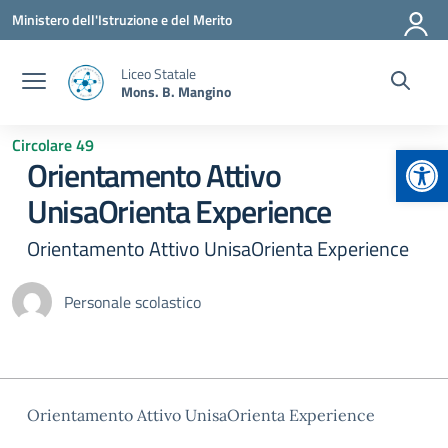
Vai ai contenuti
Vai al menu di navigazione
Vai al footer
Ministero dell'Istruzione e del Merito
Liceo Statale
Mons. B. Mangino
Circolare 49
Apr
Orientamento Attivo
UnisaOrienta Experience
Orientamento Attivo UnisaOrienta Experience
Personale scolastico
Orientamento Attivo UnisaOrienta Experience