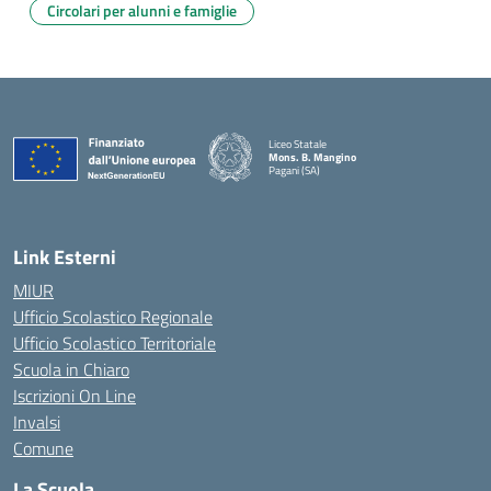
Circolari per alunni e famiglie
Liceo Statale
Mons. B. Mangino
Pagani (SA)
— Visita la pagina iniziale della scuola
Link Esterni
MIUR
Ufficio Scolastico Regionale
Ufficio Scolastico Territoriale
Scuola in Chiaro
Iscrizioni On Line
Invalsi
Comune
La Scuola