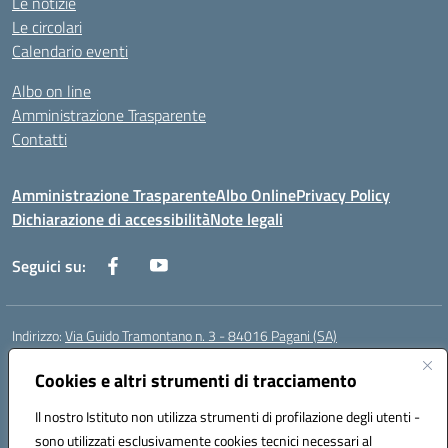
Le notizie
Le circolari
Calendario eventi
Albo on line
Amministrazione Trasparente
Contatti
Amministrazione Trasparente
Albo Online
Privacy Policy
Dichiarazione di accessibilità
Note legali
Seguici su:
Indirizzo:
Via Guido Tramontano n. 3 - 84016 Pagani (SA)
Centralino:
081916412
Email:
saps08000t@istruzione.it
Posta elettronica certificata (PEC):
Cookies e altri strumenti di tracciamento
saps08000t@pec.istruzione.it
Codice fiscale: 80022400651
Il nostro Istituto non utilizza strumenti di profilazione degli utenti -
Codice meccanografico:
SAPS08000T
sono utilizzati esclusivamente cookies tecnici necessari al