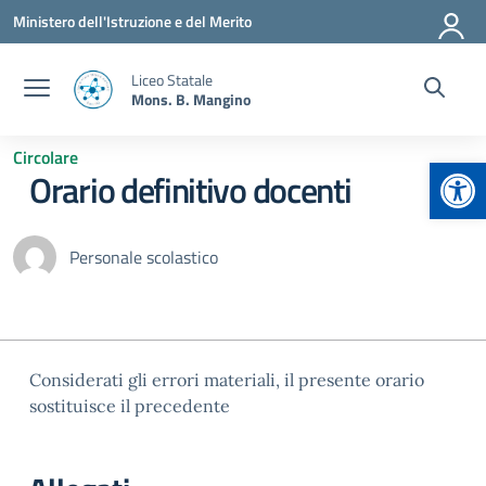
Vai ai contenuti
Vai al menu di navigazione
Vai al footer
Ministero dell'Istruzione e del Merito
Liceo Statale
Mons. B. Mangino
Circolare
Apr
Orario definitivo docenti
Personale scolastico
Considerati gli errori materiali, il presente orario
sostituisce il precedente