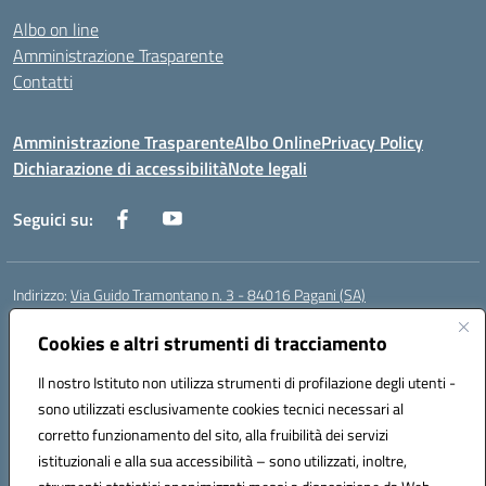
Albo on line
Amministrazione Trasparente
Contatti
Amministrazione Trasparente
Albo Online
Privacy Policy
Dichiarazione di accessibilità
Note legali
Seguici su:
Indirizzo:
Via Guido Tramontano n. 3 - 84016 Pagani (SA)
Centralino:
081916412
Email:
saps08000t@istruzione.it
Posta elettronica certificata (PEC):
Cookies e altri strumenti di tracciamento
saps08000t@pec.istruzione.it
Codice fiscale: 80022400651
Il nostro Istituto non utilizza strumenti di profilazione degli utenti -
Codice meccanografico:
SAPS08000T
sono utilizzati esclusivamente cookies tecnici necessari al
Codice Indice delle Pubbliche Amministrazioni (IPA): istsc_saps08000t
corretto funzionamento del sito, alla fruibilità dei servizi
Codice unico di fatturazione (CUF): UFC29W
istituzionali e alla sua accessibilità – sono utilizzati, inoltre,