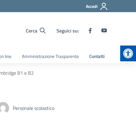
Accedi
Cerca
Seguici su:
Apr
on line
Amministrazione Trasparente
Contatti
ambridge B1 e B2
Personale scolastico