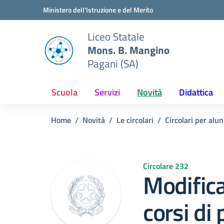
Vai ai contenuti
Vai al menu di navigazione
Vai al footer
Ministero dell'Istruzione e del Merito
Liceo Statale
Mons. B. Mangino
Pagani (SA)
Scuola
Servizi
Novità
Didattica
Home
Novità
Le circolari
Circolari per alun
Circolare 232
Modifica
corsi di