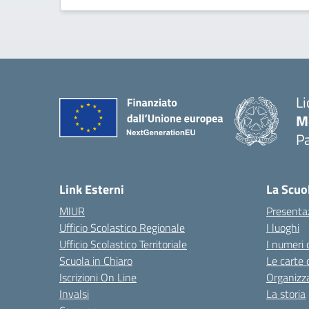
Li
M
Pa
— 
Link Esterni
La Scuo
MIUR
Presenta
Ufficio Scolastico Regionale
I luoghi
Ufficio Scolastico Territoriale
I numeri 
Scuola in Chiaro
Le carte 
Iscrizioni On Line
Organizz
Invalsi
La storia