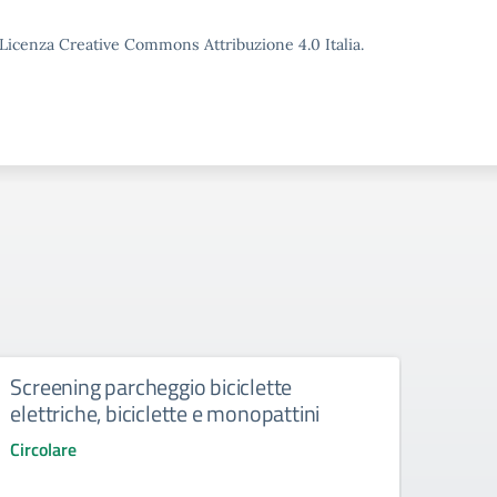
o Licenza Creative Commons Attribuzione 4.0 Italia.
Screening parcheggio biciclette
Spet
elettriche, biciclette e monopattini
ore 
Circolare
Circol