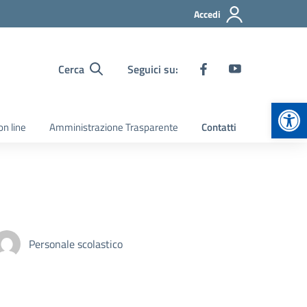
Accedi
Cerca
Seguici su:
Apr
on line
Amministrazione Trasparente
Contatti
Personale scolastico