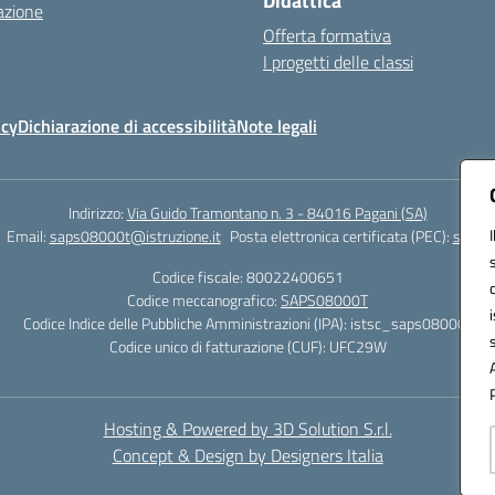
Didattica
azione
Offerta formativa
I progetti delle classi
icy
Dichiarazione di accessibilità
Note legali
Indirizzo:
Via Guido Tramontano n. 3 - 84016 Pagani (SA)
Email:
saps08000t@istruzione.it
Posta elettronica certificata (PEC):
saps08
Codice fiscale: 80022400651
Codice meccanografico:
SAPS08000T
Codice Indice delle Pubbliche Amministrazioni (IPA): istsc_saps08000t
Codice unico di fatturazione (CUF): UFC29W
Hosting & Powered by 3D Solution S.r.l.
Concept & Design by Designers Italia