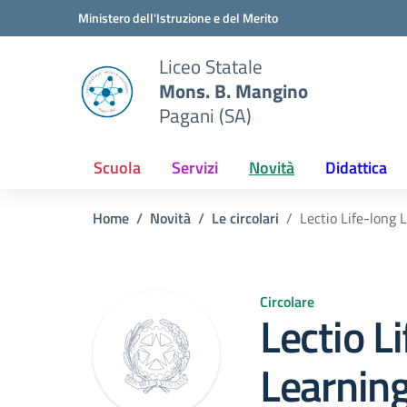
Vai ai contenuti
Vai al menu di navigazione
Vai al footer
Ministero dell'Istruzione e del Merito
Liceo Statale
Mons. B. Mangino
Pagani (SA)
Scuola
Servizi
Novità
Didattica
Home
Novità
Le circolari
Lectio Life-long 
Circolare
Lectio L
Learning