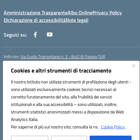
Amministrazione Trasparente
Albo Online
Privacy Policy
Dichiarazione di accessibilità
Note legali
Seguici su:
Indirizzo:
Via Guido Tramontano n. 3 - 84016 Pagani (SA)
Centralino:
081916412
Email:
saps08000t@istruzione.it
Posta elettronica certificata (PEC):
Cookies e altri strumenti di tracciamento
saps08000t@pec.istruzione.it
Codice fiscale: 80022400651
Il nostro Istituto non utilizza strumenti di profilazione degli utenti -
Codice meccanografico:
SAPS08000T
sono utilizzati esclusivamente cookies tecnici necessari al
Codice Indice delle Pubbliche Amministrazioni (IPA): istsc_saps08000t
corretto funzionamento del sito, alla fruibilità dei servizi
Codice unico di fatturazione (CUF): UFC29W
istituzionali e alla sua accessibilità – sono utilizzati, inoltre,
strumenti statistici anonimizzati messi a disposizione da Web
Analytics Italia.
Hosting & Powered by 3D Solution S.r.l.
Per saperne di più sul nostro sito, consulta la ns.
Cookie Policy.
Concept & Design by Designers Italia