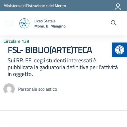
Vai ai contenuti
Vai al menu di navigazione
Vai al footer
Ministero dell'Istruzione e del Merito
Liceo Statale
Mons. B. Mangino
Circolare 139
Apr
FSL- BIBLIO(ARTE)TECA
Sui RR. EE. degli studenti interessati è
pubblicata la gaduatoria definitiva per l'attività
in oggetto.
Personale scolastico