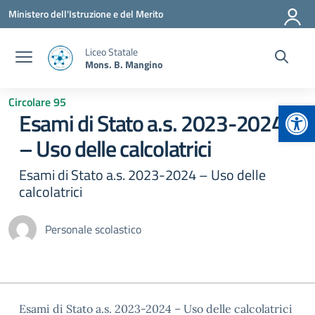
Vai ai contenuti
Vai al menu di navigazione
Vai al footer
Ministero dell'Istruzione e del Merito
Liceo Statale
Mons. B. Mangino
Circolare 95
Apr
Esami di Stato a.s. 2023-2024
– Uso delle calcolatrici
Esami di Stato a.s. 2023-2024 – Uso delle
calcolatrici
Personale scolastico
Esami di Stato a.s. 2023-2024 – Uso delle calcolatrici