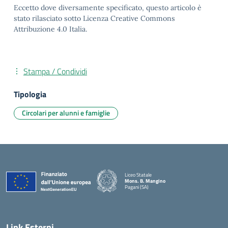
Eccetto dove diversamente specificato, questo articolo è
stato rilasciato sotto Licenza Creative Commons
Attribuzione 4.0 Italia.
Stampa / Condividi
Tipologia
Circolari per alunni e famiglie
Liceo Statale
Mons. B. Mangino
Pagani (SA)
— Visita la pagina iniziale della scuola
Link Esterni