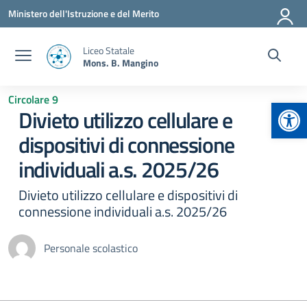
Vai ai contenuti
Vai al menu di navigazione
Vai al footer
Ministero dell'Istruzione e del Merito
Liceo Statale
Mons. B. Mangino
Circolare 9
Apr
Divieto utilizzo cellulare e
dispositivi di connessione
individuali a.s. 2025/26
Divieto utilizzo cellulare e dispositivi di
connessione individuali a.s. 2025/26
Personale scolastico