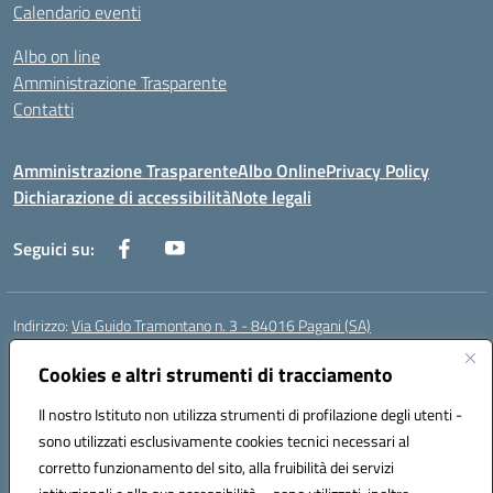
Calendario eventi
Albo on line
Amministrazione Trasparente
Contatti
Amministrazione Trasparente
Albo Online
Privacy Policy
Dichiarazione di accessibilità
Note legali
Seguici su:
Indirizzo:
Via Guido Tramontano n. 3 - 84016 Pagani (SA)
Centralino:
081916412
Email:
saps08000t@istruzione.it
Posta elettronica certificata (PEC):
Cookies e altri strumenti di tracciamento
saps08000t@pec.istruzione.it
Codice fiscale: 80022400651
Il nostro Istituto non utilizza strumenti di profilazione degli utenti -
Codice meccanografico:
SAPS08000T
sono utilizzati esclusivamente cookies tecnici necessari al
Codice Indice delle Pubbliche Amministrazioni (IPA): istsc_saps08000t
corretto funzionamento del sito, alla fruibilità dei servizi
Codice unico di fatturazione (CUF): UFC29W