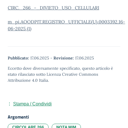
CIRC._266_-_DIVIETO_USO_CELLULARI
m_pi.AOODPIT.REGISTRO_UFFICIALE(U).0003392.16-
06-2025 (1)
Pubblicato:
17.06.2025
-
Revisione:
17.06.2025
Eccetto dove diversamente specificato, questo articolo è
stato rilasciato sotto Licenza Creative Commons
Attribuzione 4.0 Italia.
Stampa / Condividi
Argomenti
CIRCOLARE 266
NOTA MIM