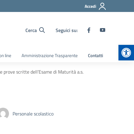
Accedi
Cerca
Seguici su:
Apr
on line
Amministrazione Trasparente
Contatti
le prove scritte dell’Esame di Maturità a.s.
Personale scolastico