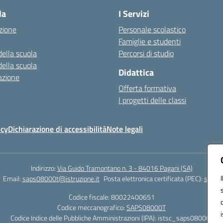
la
I Servizi
zione
Personale scolastico
Famiglie e studenti
della scuola
Percorsi di studio
della scuola
Didattica
azione
Offerta formativa
I progetti delle classi
icy
Dichiarazione di accessibilità
Note legali
Indirizzo:
Via Guido Tramontano n. 3 - 84016 Pagani (SA)
Email:
saps08000t@istruzione.it
Posta elettronica certificata (PEC):
saps08
Codice fiscale: 80022400651
Codice meccanografico:
SAPS08000T
Codice Indice delle Pubbliche Amministrazioni (IPA): istsc_saps08000t