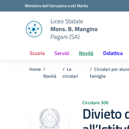
Vai ai contenuti
Vai al menu di navigazione
Vai al footer
Ministero dell'Istruzione e del Merito
Liceo Statale
Mons. B. Mangino
Pagani (SA)
Scuola
Servizi
Novità
Didattica
Home
Le
Circolari per alun
Novità
circolari
famiglie
Circolare 300
Divieto 