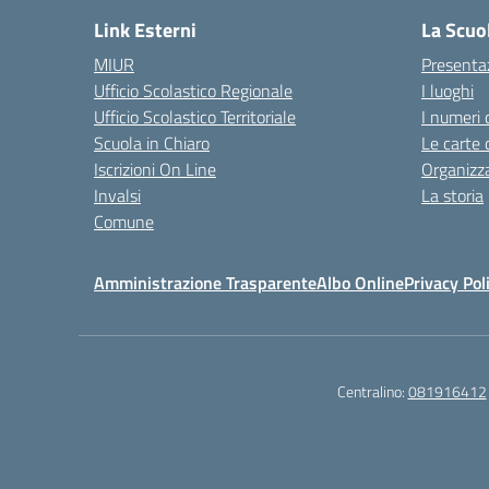
Link Esterni
La Scuo
MIUR
Presenta
Ufficio Scolastico Regionale
I luoghi
Ufficio Scolastico Territoriale
I numeri 
Scuola in Chiaro
Le carte 
Iscrizioni On Line
Organizz
Invalsi
La storia
Comune
Amministrazione Trasparente
Albo Online
Privacy Pol
Centralino:
081916412