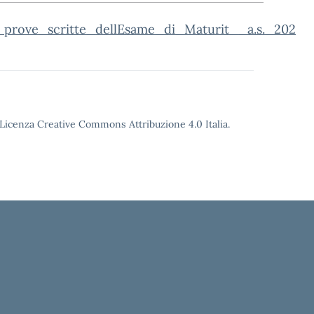
e_prove_scritte_dellEsame_di_Maturit__a.s._202
o Licenza Creative Commons Attribuzione 4.0 Italia.