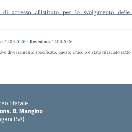
o_di_accesso_allIstituto_per_lo_svolgimento_dell
o:
12.06.2026
-
Revisione:
12.06.2026
ove diversamente specificato, questo articolo è stato rilasciato sott
ceo Statale
ons. B. Mangino
gani (SA)
Visita la pagina iniziale della scuola