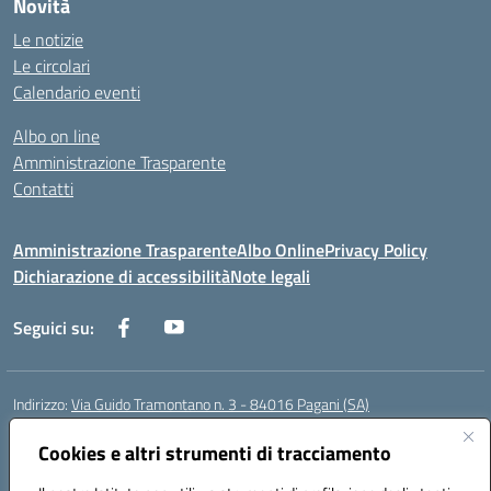
Novità
Le notizie
Le circolari
Calendario eventi
Albo on line
Amministrazione Trasparente
Contatti
Amministrazione Trasparente
Albo Online
Privacy Policy
Dichiarazione di accessibilità
Note legali
Seguici su:
Indirizzo:
Via Guido Tramontano n. 3 - 84016 Pagani (SA)
Centralino:
081916412
Email:
saps08000t@istruzione.it
Posta elettronica certificata (PEC):
Cookies e altri strumenti di tracciamento
saps08000t@pec.istruzione.it
Codice fiscale: 80022400651