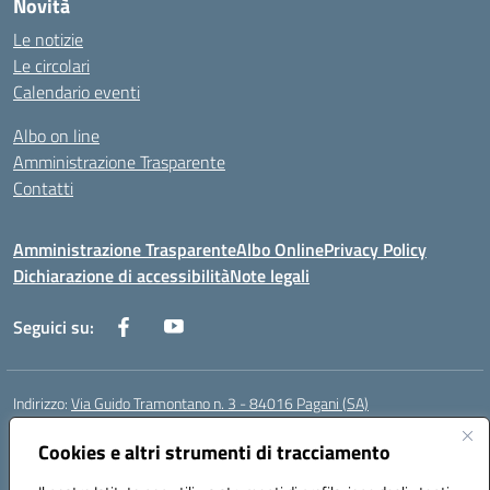
Novità
Le notizie
Le circolari
Calendario eventi
Albo on line
Amministrazione Trasparente
Contatti
Amministrazione Trasparente
Albo Online
Privacy Policy
Dichiarazione di accessibilità
Note legali
Seguici su:
Indirizzo:
Via Guido Tramontano n. 3 - 84016 Pagani (SA)
Centralino:
081916412
Email:
saps08000t@istruzione.it
Posta elettronica certificata (PEC):
Cookies e altri strumenti di tracciamento
saps08000t@pec.istruzione.it
Codice fiscale: 80022400651