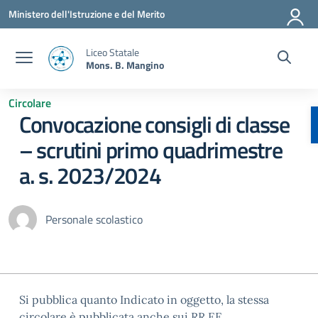
Vai ai contenuti
Vai al menu di navigazione
Vai al footer
Ministero dell'Istruzione e del Merito
Liceo Statale
Mons. B. Mangino
Circolare
Convocazione consigli di classe
– scrutini primo quadrimestre
a. s. 2023/2024
Personale scolastico
Si pubblica quanto Indicato in oggetto, la stessa
circolare è pubblicata anche sui RR.EE..