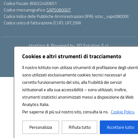
Codice fiscale: 80022400651
Codice meccanografico:
SAPS08000T
Codice Indice delle Pubbliche Amministrazioni (IPA): istsc_saps08000t
Codice unico di fatturazione (CUF): UFC29W
Hosting & Powered by 3D Solution S.r.l.
Concept & Design by Designers Italia
Cookies e altri strumenti di tracciamento
Il nostro Istituto non utilizza strumenti di profilazione degli utenti
sono utilizzati esclusivamente cookies tecnici necessari al
corretto funzionamento del sito, alla fruibilità dei servizi
istituzionali e alla sua accessibilità – sono utilizzati, inoltre,
strumenti statistici anonimizzati messi a disposizione da Web
Analytics Italia.
Per saperne di più sul nostro sito, consulta la ns.
Cookie Policy.
Personalizza
Rifiuta tutto
Accettare tutto