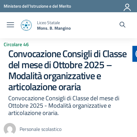
Vai ai contenuti
Vai al menu di navigazione
Vai al footer
Ministero dell'Istruzione e del Merito
Liceo Statale
Mons. B. Mangino
Circolare 46
Convocazione Consigli di Classe
del mese di Ottobre 2025 –
Modalità organizzative e
articolazione oraria
Convocazione Consigli di Classe del mese di
Ottobre 2025 - Modalità organizzative e
articolazione oraria.
Personale scolastico