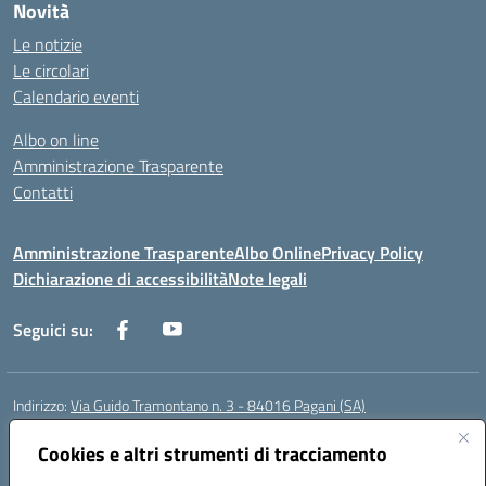
Novità
Le notizie
Le circolari
Calendario eventi
Albo on line
Amministrazione Trasparente
Contatti
Amministrazione Trasparente
Albo Online
Privacy Policy
Dichiarazione di accessibilità
Note legali
Seguici su:
Indirizzo:
Via Guido Tramontano n. 3 - 84016 Pagani (SA)
Centralino:
081916412
Email:
saps08000t@istruzione.it
Posta elettronica certificata (PEC):
Cookies e altri strumenti di tracciamento
saps08000t@pec.istruzione.it