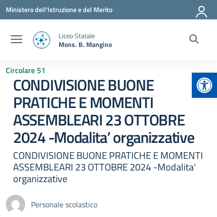
Vai ai contenuti
Vai al menu di navigazione
Vai al footer
Ministero dell'Istruzione e del Merito
Liceo Statale
Mons. B. Mangino
Circolare 51
Apr
CONDIVISIONE BUONE
PRATICHE E MOMENTI
ASSEMBLEARI 23 OTTOBRE
2024 -Modalita’ organizzative
CONDIVISIONE BUONE PRATICHE E MOMENTI
ASSEMBLEARI 23 OTTOBRE 2024 -Modalita'
organizzative
Personale scolastico