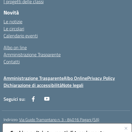
I progetti delle classi
Novità
Le notizie
Le circolari
Calendario eventi
Albo on line
Amministrazione Trasparente
Contatti
Amministrazione Trasparente
Albo Online
Privacy Policy
Dichiarazione di accessibilità
Note legali
Seguici su:
Indirizzo:
Via Guido Tramontano n. 3 - 84016 Pagani (SA)
Centralino:
081916412
Email:
saps08000t@istruzione.it
Posta elettronica certificata (PEC):
saps08000t@pec.istruzione.it