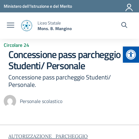
Vai ai contenuti
Vai al menu di navigazione
Vai al footer
Ministero dell'Istruzione e del Merito
Liceo Statale
Mons. B. Mangino
Circolare 24
Apr
Concessione pass parcheggio
Studenti/ Personale
Concessione pass parcheggio Studenti/
Personale.
Personale scolastico
AUTORIZZAZIONE_PARCHEGGIO