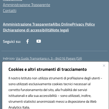
Amministrazione Trasparente
Contatti
Amministrazione Trasparente
Albo Online
Privacy Policy
Dichiarazione di accessibilità
Note legali
Seguici su:
Indirizzo:
Via Guido Tramontano n. 3 - 84016 Pagani (SA)
Centralino:
081916412
Email:
saps08000t@istruzione.it
Posta elettronica certificata (PEC):
Cookies e altri strumenti di tracciamento
saps08000t@pec.istruzione.it
Codice fiscale: 80022400651
Il nostro Istituto non utilizza strumenti di profilazione degli utenti -
Codice meccanografico:
SAPS08000T
sono utilizzati esclusivamente cookies tecnici necessari al
Codice Indice delle Pubbliche Amministrazioni (IPA): istsc_saps08000t
corretto funzionamento del sito, alla fruibilità dei servizi
Codice unico di fatturazione (CUF): UFC29W
istituzionali e alla sua accessibilità – sono utilizzati, inoltre,
strumenti statistici anonimizzati messi a disposizione da Web
Analytics Italia.