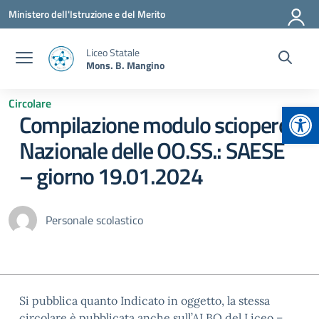
Vai ai contenuti
Vai al menu di navigazione
Vai al footer
Ministero dell'Istruzione e del Merito
Liceo Statale
Mons. B. Mangino
Circolare
Apr
Compilazione modulo sciopero
Nazionale delle OO.SS.: SAESE
– giorno 19.01.2024
Personale scolastico
Si pubblica quanto Indicato in oggetto, la stessa
circolare è pubblicata anche sull’ALBO del Liceo –