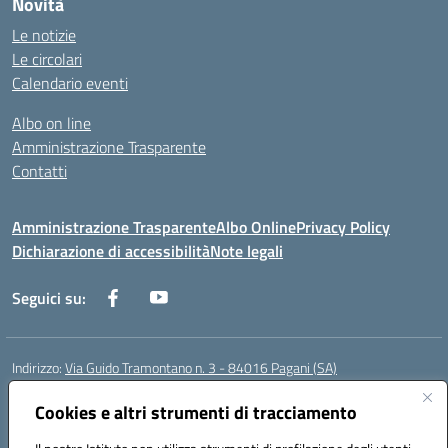
Novità
Le notizie
Le circolari
Calendario eventi
Albo on line
Amministrazione Trasparente
Contatti
Amministrazione Trasparente
Albo Online
Privacy Policy
Dichiarazione di accessibilità
Note legali
Seguici su:
Indirizzo:
Via Guido Tramontano n. 3 - 84016 Pagani (SA)
Centralino:
081916412
Email:
saps08000t@istruzione.it
Posta elettronica certificata (PEC):
Cookies e altri strumenti di tracciamento
saps08000t@pec.istruzione.it
Codice fiscale: 80022400651