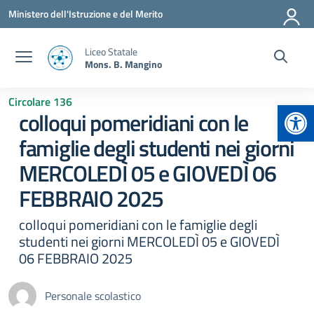
Vai ai contenuti
Vai al menu di navigazione
Vai al footer
Ministero dell'Istruzione e del Merito
Liceo Statale
Mons. B. Mangino
Circolare 136
Apr
colloqui pomeridiani con le
famiglie degli studenti nei giorni
MERCOLEDÌ 05 e GIOVEDÌ 06
FEBBRAIO 2025
colloqui pomeridiani con le famiglie degli
studenti nei giorni MERCOLEDÌ 05 e GIOVEDÌ
06 FEBBRAIO 2025
Personale scolastico