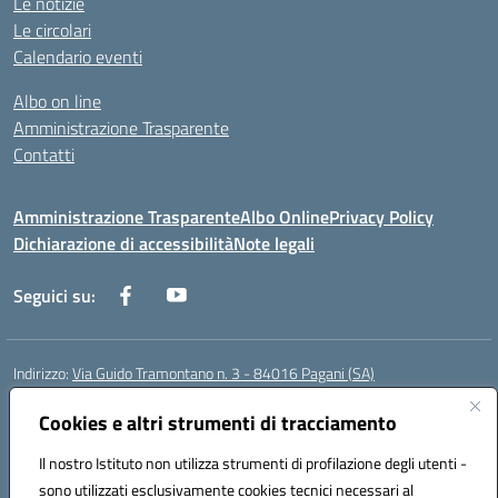
Le notizie
Le circolari
Calendario eventi
Albo on line
Amministrazione Trasparente
Contatti
Amministrazione Trasparente
Albo Online
Privacy Policy
Dichiarazione di accessibilità
Note legali
Seguici su:
Indirizzo:
Via Guido Tramontano n. 3 - 84016 Pagani (SA)
Centralino:
081916412
Email:
saps08000t@istruzione.it
Posta elettronica certificata (PEC):
Cookies e altri strumenti di tracciamento
saps08000t@pec.istruzione.it
Codice fiscale: 80022400651
Il nostro Istituto non utilizza strumenti di profilazione degli utenti -
Codice meccanografico:
SAPS08000T
sono utilizzati esclusivamente cookies tecnici necessari al