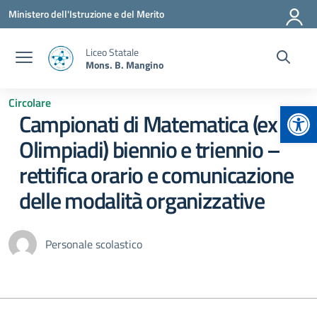
Vai ai contenuti
Vai al menu di navigazione
Vai al footer
Ministero dell'Istruzione e del Merito
Liceo Statale
Mons. B. Mangino
Circolare
Apr
Campionati di Matematica (ex
Olimpiadi) biennio e triennio –
rettifica orario e comunicazione
delle modalità organizzative
Personale scolastico