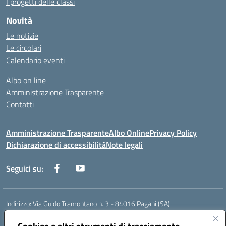
I progetti delle classi
Novità
Le notizie
Le circolari
Calendario eventi
Albo on line
Amministrazione Trasparente
Contatti
Amministrazione Trasparente
Albo Online
Privacy Policy
Dichiarazione di accessibilità
Note legali
Seguici su:
Indirizzo:
Via Guido Tramontano n. 3 - 84016 Pagani (SA)
Centralino:
081916412
Email:
saps08000t@istruzione.it
Posta elettronica certificata (PEC):
saps08000t@pec.istruzione.it